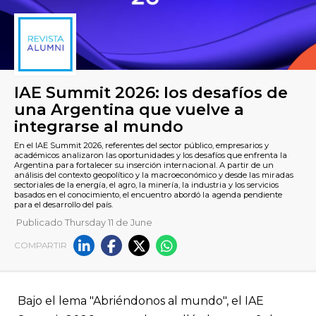
IAE Summit 2026: los desafí
una Argentina que vuelve a
Publicado Thursday 11 de June
integrarse al mundo
COMPARTIR
En el IAE Summit 2026, referentes del sector público, empresar
académicos analizaron las oportunidades y los desafíos que en
Argentina para fortalecer su inserción internacional. A partir
análisis del contexto geopolítico y la macroeconómico y desde 
Bajo el lema "Abriéndonos al mundo", el IAE
sectoriales de la energía, el agro, la minería, la industria y los s