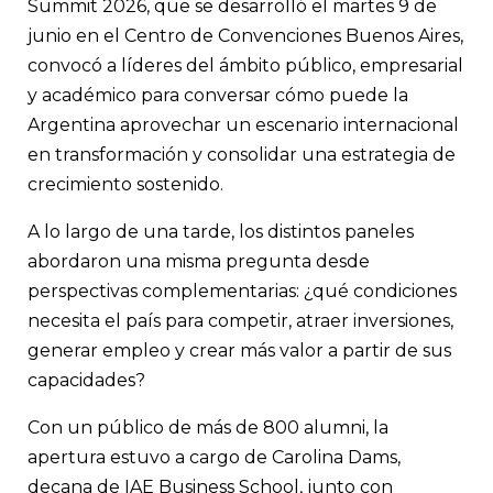
Summit 2026, que se desarrolló el martes 9 de
basados en el conocimiento, el encuentro abordó la agenda p
para el desarrollo del país.
junio en el Centro de Convenciones Buenos Aires,
convocó a líderes del ámbito público, empresarial
y académico para conversar cómo puede la
Argentina aprovechar un escenario internacional
en transformación y consolidar una estrategia de
crecimiento sostenido.
A lo largo de una tarde, los distintos paneles
abordaron una misma pregunta desde
perspectivas complementarias: ¿qué condiciones
necesita el país para competir, atraer inversiones,
generar empleo y crear más valor a partir de sus
capacidades?
Con un público de más de 800 alumni, la
apertura estuvo a cargo de Carolina Dams,
decana de IAE Business School, junto con