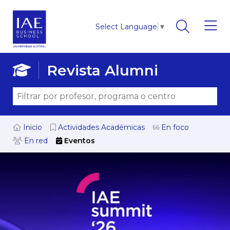
Select Language
▼
Revista Alumni
Inicio
Actividades Académicas
En foco
En red
Eventos