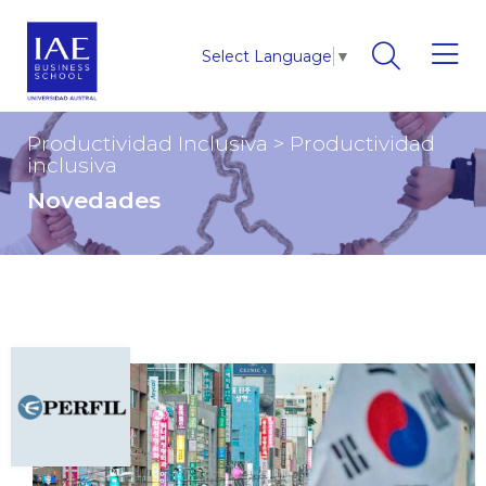
Select Language
▼
Productividad Inclusiva
>
Productividad
inclusiva
Novedades