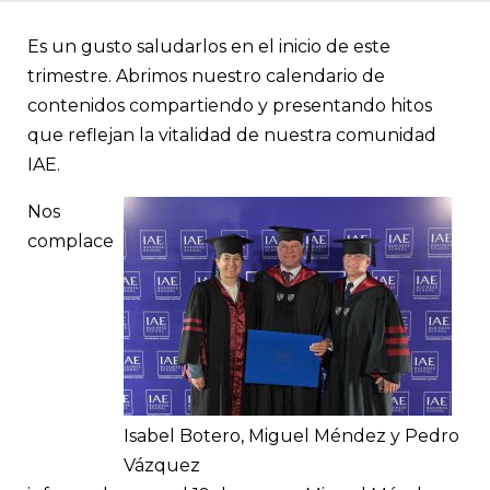
Les damos la bienvenida a nuestra primera edición de 2026, u
para compartir los hitos que marcan este inicio de año y mater
diseñados para fortalecer su visión frente a los desafíos de este
Es un gusto saludarlos en el inicio de este
En el ámbito académico, destacamos el desarrollo del program
trimestre. Abrimos nuestro calendario de
para No Directores y el comienzo de Formación de Directores.
presentamos nuestro Reporte Anual, que condensa el trabajo y
contenidos compartiendo y presentando hitos
resultados alcanzados durante 2025.
que reflejan la vitalidad de nuestra comunidad
IAE.
Nos
complace
Isabel Botero, Miguel Méndez y Pedro
Vázquez