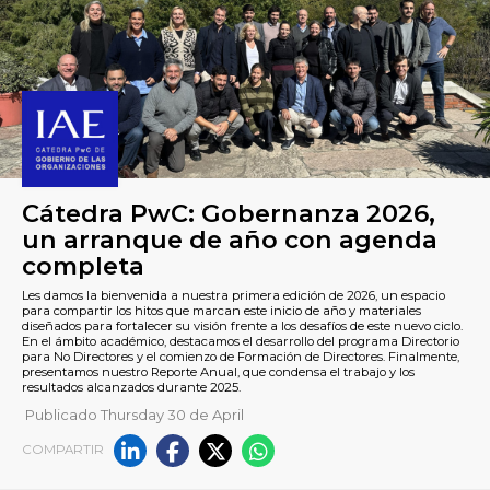
Cátedra PwC: Gobernanza 2
un arranque de año con ag
Publicado Thursday 30 de April
completa
COMPARTIR