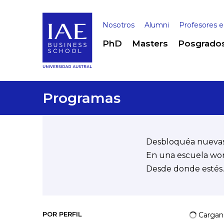
Nosotros
Alumni
Profesores e
PhD
Masters
Posgrado
Programas
Desbloquéa nuevas p
En una escuela worl
Desde donde estés.
POR PERFIL
Cargand