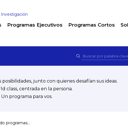
 Investigación
s
Programas Ejecutivos
Programas Cortos
So
osibilidades, junto con quienes desafían sus ideas.
d class, centrada en la persona.
 Un programa para vos.
o programas...
Joint Seminar: How to co-